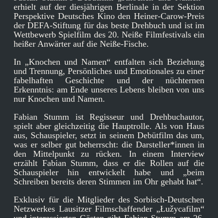
erhielt auf der diesjährigen Berlinale in der Sektion
Perspektive Deutsches Kino den Heiner-Carow-Preis
der DEFA-Stiftung für das beste Drehbuch und ist im
Wettbewerb Spielfilm des 20. Neiße Filmfestivals ein
heißer Anwärter auf die Neiße-Fische.
In „Knochen und Namen“ entfalten sich Beziehung
und Trennung, Persönliches und Emotionales zu einer
fabelhaften Geschichte und der nüchternen
Erkenntnis: am Ende unseres Lebens bleiben von uns
nur Knochen und Namen.
Fabian Stumm ist Regisseur und Drehbuchautor,
spielt aber gleichzeitig die Hauptrolle. Als von Haus
aus, Schauspieler, setzt in seinem Debütfilm das um,
was er selber gut beherrscht: die Darsteller*innen in
den Mittelpunkt zu rücken. In einem Interview
erzählt Fabian Stumm, dass er die Rollen auf die
Schauspieler hin entwickelt habe und „beim
Schreiben bereits deren Stimmen im Ohr gehabt hat“.
Exklusiv für die Mitglieder des Sorbisch-Deutschen
Netzwerkes Lausitzer Filmschaffender „Łužycafilm“
und interessierten Gästen gibt Fabian Stumm am 26.