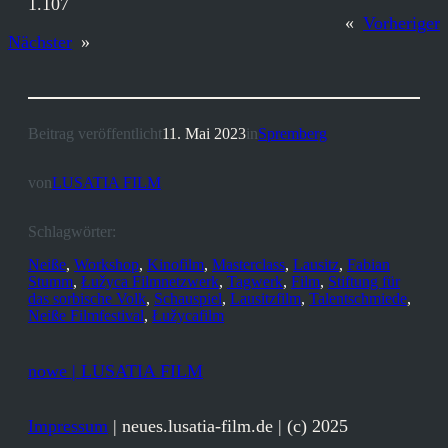
1.107
«
Vorheriger
Nächster
»
Beitrag veröffentlicht
11. Mai 2023
in
Spremberg
von
LUSATIA FILM
Schlagwörter:
Neiße
, 
Workshop
, 
Kinofilm
, 
Masterclass
, 
Lausitz
, 
Fabian
Stumm
, 
Łužyca Filmnetzwerk
, 
Tagwerk
, 
Film
, 
Stiftung für
das sorbische Volk
, 
Schauspiel
, 
Lausitzfilm
, 
Talentschmiede
, 
Neiße Filmfestival
, 
Łužycafilm
nowe | LUSATIA FILM
Impressum
| neues.lusatia-film.de | (c) 2025