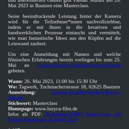
Mai 2023 in Bautzen eine Masterclass.
Seine beeindruckende Leistung hinter der Kamera
wird für die Teilnehmer*innen nachvollziehbar,
indem er mit ihnen in die kreativen und
handwerklichen Prozesse eintaucht und vermittelt,
wie man fantastische Ideen aus den Köpfen auf die
Leinwand zaubert.
Um eine Anmeldung mit Namen und welche
filmischen Erfahrungen bereits vorliegen bis zum 25.
Mai an
Cosima.Stracke-Nawka@luzyca-film.de
gebeten.
Wann:
26. Mai 2023, 11:00 bis 15:30 Uhr
Wo:
Tagwerk, Tuchmacherstrasse 18, 02625 Bautzen
Anmeldung:
Cosima.Stracke-Nawka@luzyca-
film.de
Stichwort:
Masterclass
Homepage:
www.luzyca-film.de
Infos als PDF:
Einladung-20NFF_Masterclass mit
Fabian Stumm am 26 März 2023