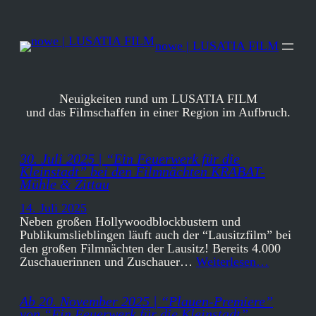
Zum
Inhalt
springen
nowe | LUSATIA FILM
Neuigkeiten rund um LUSATIA FILM
und das Filmschaffen in einer Region im Aufbruch.
30. Juli 2025 | “Ein Feuerwerk für die
Kleinstadt” bei den Filmnächten KRABAT-
Mühle & Zittau
14. Juli 2025
Neben großen Hollywoodblockbustern und
Publikumslieblingen läuft auch der “Lausitzfilm” bei
den großen Filmnächten der Lausitz! Bereits 4.000
Zuschauerinnen und Zuschauer…
Weiterlesen…
Ab 20. November 2025 | “Plauen-Premiere”
von “Ein Feuerwerk für die Kleinstadt”