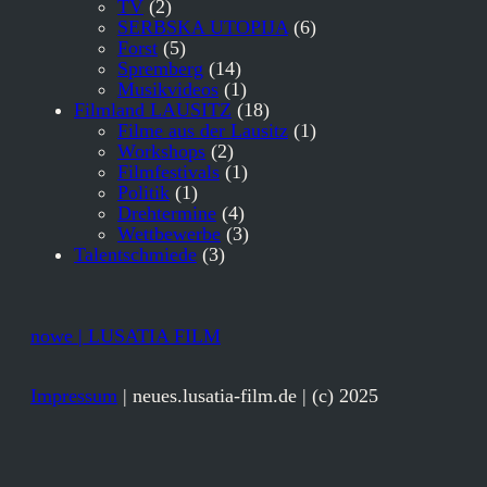
TV
(2)
SERBSKA UTOPIJA
(6)
Forst
(5)
Spremberg
(14)
Musikvideos
(1)
Filmland LAUSITZ
(18)
Filme aus der Lausitz
(1)
Workshops
(2)
Filmfestivals
(1)
Politik
(1)
Drehtermine
(4)
Wettbewerbe
(3)
Talentschmiede
(3)
nowe | LUSATIA FILM
Impressum
| neues.lusatia-film.de | (c) 2025