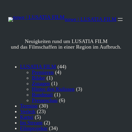
Zum
Inhalt
springen
nowe | LUSATIA FILM
Neuigkeiten rund um LUSATIA FILM
und das Filmschaffen in einer Region im Aufbruch.
LUSATIA FILM
(44)
Premieren
(4)
Bilder
(1)
Zusagen
(1)
Hinter den Kulissen
(3)
Rundmail
(1)
Presseschau
(6)
Termine
(30)
Verleih
(23)
Kartei
(5)
Im Stream
(2)
Filmprojekte
(34)