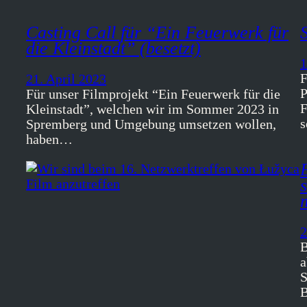
Casting Call für “Ein Feuerwerk für
die Kleinstadt” (besetzt)
1
F
21. April 2023
Für unser Filmprojekt “Ein Feuerwerk für die
F
Kleinstadt”, welchen wir im Sommer 2023 in
s
Spremberg und Umgebung umsetzen wollen,
haben…
2
B
a
S
B