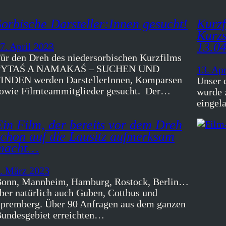
Sorbische Darsteller:Innen gesucht!
Kurzf
Kurzs
13.04
7. April 2023
ür den Dreh des niedersorbischen Kurzfilms
PYTAŚ A NAMAKAŚ – SUCHEN UND
13. Ap
INDEN werden DarstellerInnen, Komparsen
Unser 
owie Filmteammitglieder gesucht. Der…
wurde 
eingel
Ein Film, der bereits vor dem Dreh
schon auf die Lausitz aufmerksam
macht…
. März 2023
onn, Mannheim, Hamburg, Rostock, Berlin…
ber natürlich auch Guben, Cottbus und
premberg. Über 90 Anfragen aus dem ganzen
undesgebiet erreichten…