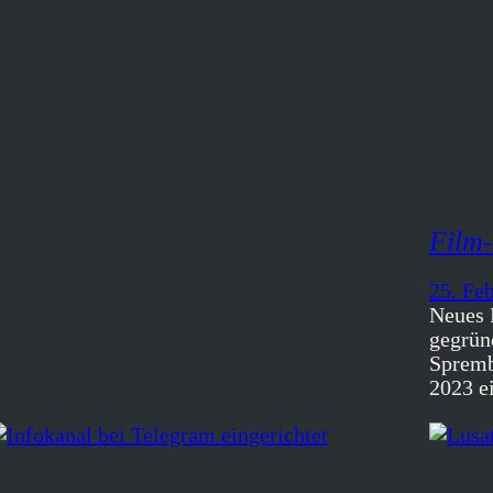
Film-
25. Fe
Neues 
gegrün
Spremb
2023 