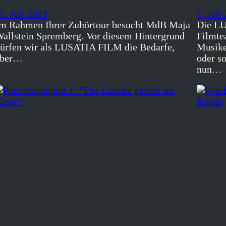
1. Juli 2023
7. Juli
m Rahmen Ihrer Zuhörtour besucht MdB Maja
Die LU
allstein Spremberg. Vor diesem Hintergrund
Filmte
ürfen wir als LUSATIA FILM die Bedarfe,
Musike
aber…
oder s
nun…