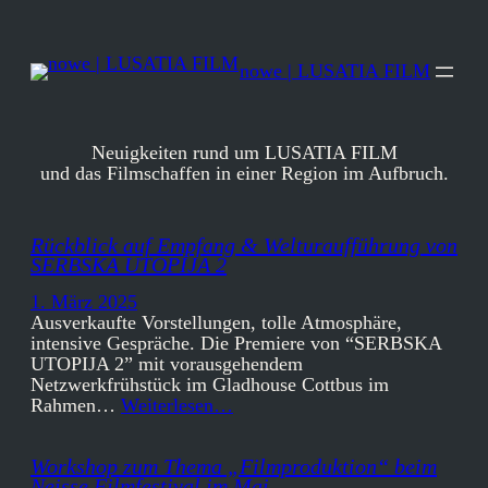
Zum
Inhalt
springen
nowe | LUSATIA FILM
Neuigkeiten rund um LUSATIA FILM
und das Filmschaffen in einer Region im Aufbruch.
Rückblick auf Empfang & Welturaufführung von
SERBSKA UTOPIJA 2
1. März 2025
Ausverkaufte Vorstellungen, tolle Atmosphäre,
intensive Gespräche. Die Premiere von “SERBSKA
UTOPIJA 2” mit vorausgehendem
Netzwerkfrühstück im Gladhouse Cottbus im
Rahmen…
Weiterlesen…
Workshop zum Thema „Filmproduktion“ beim
Neisse Filmfestival im Mai