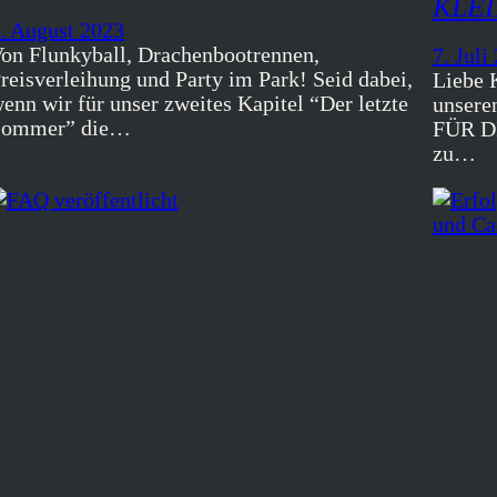
KLE
. August 2023
on Flunkyball, Drachenbootrennen,
7. Juli
reisverleihung und Party im Park! Seid dabei,
Liebe 
enn wir für unser zweites Kapitel “Der letzte
unsere
Sommer” die…
FÜR D
zu…