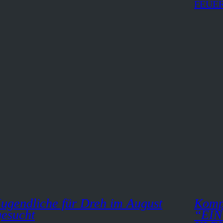
Jugendliche für Dreh im August
Komp
gesucht
“EI