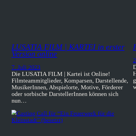
LUSATIA FILM | KARTEI in erster
Version online
2
D
7. Juli 2023
H
Die LUSATIA FILM | Kartei ist Online!
g
Filmteammitglieder, Komparsen, Darstellende,
w
MusikerInnen, Abspielorte, Motive, Förderer
oder sorbische DarstellerInnen können sich
nun…