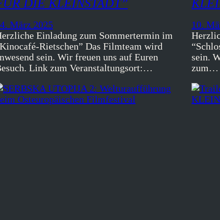
FÜR DIE KLEINSTADT”
KLEI
4. März 2025
10. Mä
erzliche Einladung zum Sommertermin im
Herzli
Kinocafé-Rietschen” Das Filmteam wird
“Schlo
nwesend sein. Wir freuen uns auf Euren
sein. 
esuch. Link zum Veranstaltungsort:…
zum…