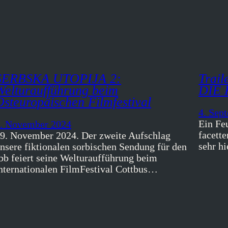
SERBSKA UTOPIJA 2:
Trai
Welturaufführung beim
DIE 
Osteuropäischen Filmfestival
4. Sep
Ein Feu
. November 2024
facett
9. November 2024. Der zweite Aufschlag
sehr hi
nsere fiktionalen sorbischen Sendung für den
bb feiert seine Welturaufführung beim
nternationalen FilmFestival Cottbus…