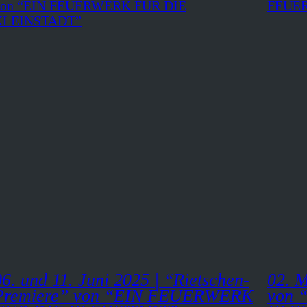
06. und 11. Juni 2025 | “Rietschen-
02. 
Premiere” von “EIN FEUERWERK
von 