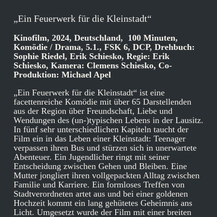
„Ein Feuerwerk für die Kleinstadt“
Kinofilm, 2024, Deutschland, 100 Minuten,
Komödie / Drama, 5.1., FSK 6, DCP, Drehbuch:
Sophie Riedel, Erik Schiesko, Regie: Erik
Schiesko, Kamera: Clemens Schiesko, Co-
Produktion: Michael Apel
„Ein Feuerwerk für die Kleinstadt“ ist eine
facettenreiche Komödie mit über 65 Darstellenden
aus der Region über Freundschaft, Liebe und
Wendungen des (un-)typischen Lebens in der Lausitz.
In fünf sehr unterschiedlichen Kapiteln taucht der
Film ein in das Leben einer Kleinstadt: Teenager
verpassen ihren Bus und stürzen sich in unerwartete
Abenteuer. Ein Jugendlicher ringt mit seiner
Entscheidung zwischen Gehen und Bleiben. Eine
Mutter jongliert ihren vollgepackten Alltag zwischen
Familie und Karriere. Ein formloses Treffen von
Stadtverordneten artet aus und bei einer goldenen
Hochzeit kommt ein lang gehütetes Geheimnis ans
Licht. Umgesetzt wurde der Film mit einer breiten