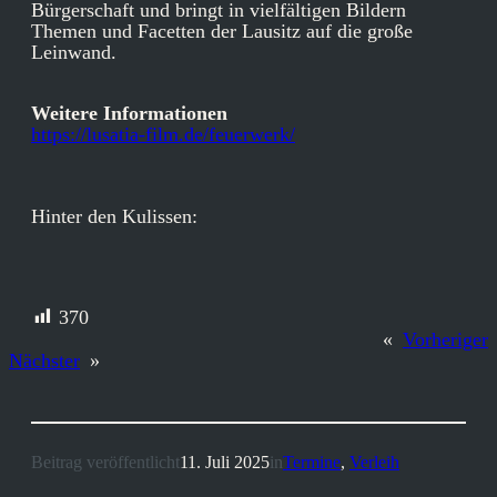
Bürgerschaft und bringt in vielfältigen Bildern
Themen und Facetten der Lausitz auf die große
Leinwand.
Weitere Informationen
https://lusatia-film.de/feuerwerk/
Hinter den Kulissen:
370
«
Vorheriger
Nächster
»
Beitrag veröffentlicht
11. Juli 2025
in
Termine
, 
Verleih