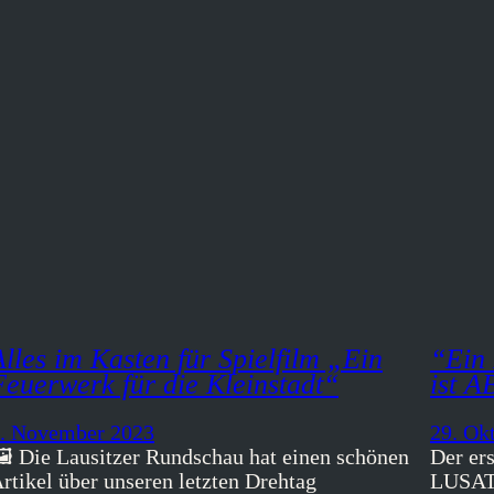
Alles im Kasten für Spielfilm „Ein
“Ein 
Feuerwerk für die Kleinstadt“
ist 
. November 2023
29. Ok
️ Die Lausitzer Rundschau hat einen schönen
Der er
rtikel über unseren letzten Drehtag
LUSATI