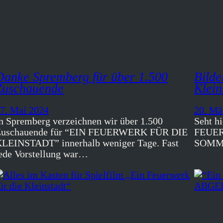
Danke Spremberg für über 1.500
Bilde
Zuschauende
Klein
7. Mai 2024
20. Mä
n Spremberg verzeichnen wir über 1.500
Seht h
Zuschauende für “EIN FEUERWERK FÜR DIE
FEUER
LEINSTADT” innerhalb weniger Tage. Fast
SOMME
ede Vorstellung war…