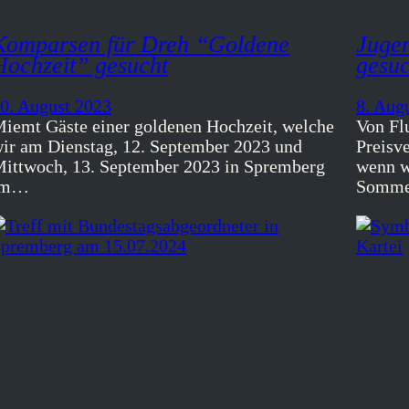
Komparsen für Dreh “Goldene
Jugen
Hochzeit” gesucht
gesuc
0. August 2023
8. Aug
iemt Gäste einer goldenen Hochzeit, welche
Von Fl
ir am Dienstag, 12. September 2023 und
Preisv
ittwoch, 13. September 2023 in Spremberg
wenn wi
im…
Somme