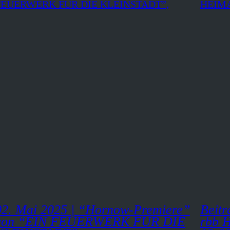
02. Mai 2025 | “Hornow-Premiere”
Beit
von “EIN FEUERWERK FÜR DIE
rbb 