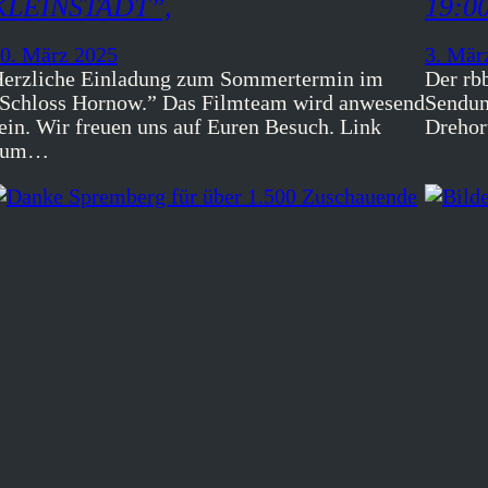
KLEINSTADT”,
19:0
0. März 2025
3. Mär
erzliche Einladung zum Sommertermin im
Der rbb
Schloss Hornow.” Das Filmteam wird anwesend
Sendun
ein. Wir freuen uns auf Euren Besuch. Link
Drehor
zum…