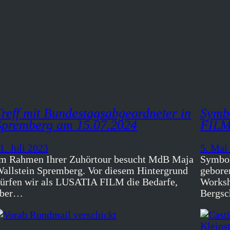
Treff mit Bundestagsabgeordneter in
Symb
Spremberg am 15.07.2024
FILM 
1. Juli 2023
5. Mai
m Rahmen Ihrer Zuhörtour besucht MdB Maja
Symbol
allstein Spremberg. Vor diesem Hintergrund
gebore
ürfen wir als LUSATIA FILM die Bedarfe,
Worksh
aber…
Bergsc