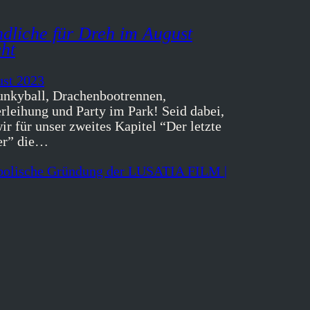
dliche für Dreh im August
ht
ust 2023
unkyball, Drachenbootrennen,
erleihung und Party im Park! Seid dabei,
r für unser zweites Kapitel “Der letzte
r” die…