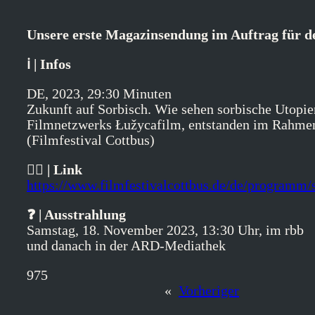
Unsere erste Magazinsendung im Auftrag für de
ℹ️ | Infos
DE, 2023, 29:30 Minuten
Zukunft auf Sorbisch. Wie sehen sorbische Utopie
Filmnetzwerks Łužycafilm, entstanden im Rahmen
(Filmfestival Cottbus)
👉🏼 | Link
https://www.filmfestivalcottbus.de/de/programm
❓ | Ausstrahlung
Samstag, 18. November 2023, 13:30 Uhr, im rbb
und danach in der ARD-Mediathek
975
«
Vorheriger