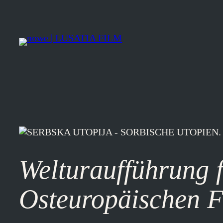
Zum
Inhalt
springen
Welturaufführun
Osteuropäischen F